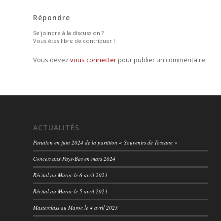
Répondre
Se joindre à la discussion ?
Vous êtes libre de contribuer !
Vous devez
vous connecter
pour publier un commentaire.
ACTUALITÉS
Parution en juin 2024 de la partition « Souvenirs de Toscane »
Concert aux Pays-Bas en mars 2024
Récital au Maroc le 6 avril 2023
Récital au Maroc le 5 avril 2023
Masterclass au Maroc le 4 avril 2023