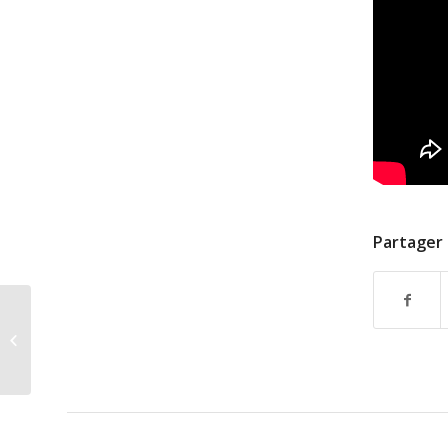
Partager 
Récital à Raanana, 1er mars 2015