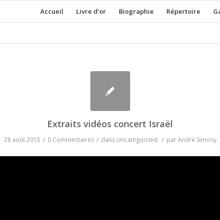
Accueil
Livre d’or
Biographie
Répertoire
Ga
Extraits vidéos concert Israël
/
/
/
28 août 2015
0 Commentaires
dans
Uncategorized
par
André Simony