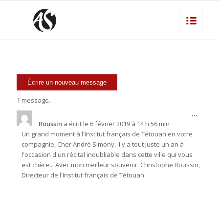
1 message.
Ouvrir
...
cette
Roussin
a écrit le
6 février 2019
à
14 h 56 min
boîte
Un grand moment à l'Institut français de Tétouan en votre
méta.
compagnie, Cher André Simony, il y a tout juste un an à
l'occasion d'un récital inoubliable dans cette ville qui vous
est chère... Avec mon meilleur souvenir. Christophe Roussin,
Directeur de l'Institut français de Tétouan