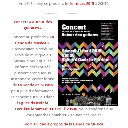
André Simony se produira le
1er mars 2015
à 20h30.
…………………………………
Concert « Autour des
guitares »
Concert au profit de «
La
Banda de Musica ».
L’association a crééune
école de musique au
Mexique pour que les
enfants défavorisés
pussent pratiquer un
instrument. Visitez le site
de
La Banda de Musica
pour plus d’informations.
Le concert aura lieu dans
l’
église d’Ozoir la
Ferrière le samedi 11 avril à 20h30
. Nous espérons que
vous viendrez nombreux soutenir ce projet !
Voir la vidéo à propos de la Banda de Musica